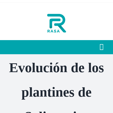
Saltar
al
contenido
Togg
Navi
Home
Evolución de los
Quienes Somos
plantines de
Nuestros Servicios
Novedades