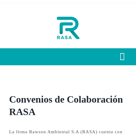
Saltar
al
contenido
Togg
Navi
Home
Quienes Somos
Convenios de Colaboración
RASA
Nuestros Servicios
La firma Rawson Ambiental S.A (RASA) cuenta con
Novedades