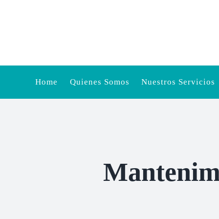
Saltar
al
contenido
Home
Quienes Somos
Nuestros Servicios
Mantenimi