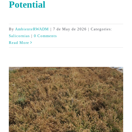
Potential
By
AmbienteRWADM
|
7 de May de 2026
|
Categories:
Salicornias
|
0 Comments
Read More