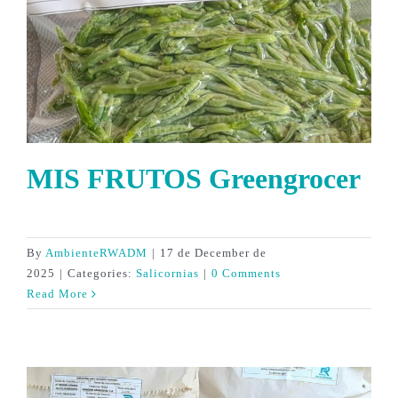
MIS FRUTOS Greengrocer
By
AmbienteRWADM
|
17 de December de
2025
|
Categories:
Salicornias
|
0 Comments
Read More