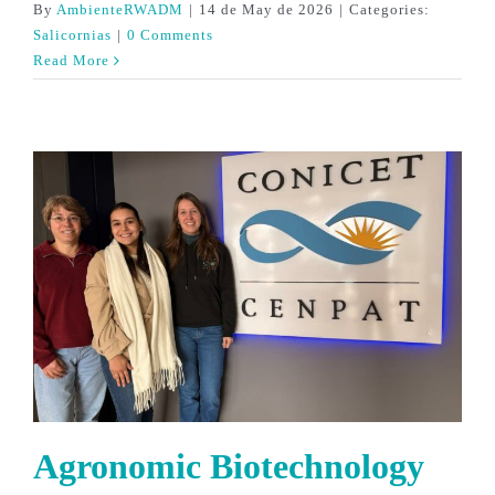
By
AmbienteRWADM
|
14 de May de 2026
|
Categories:
Salicornias
|
0 Comments
Read More
Agronomic Biotechnology