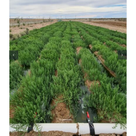
Productive Projects
Other Projects
Our Birds
Contact
Español