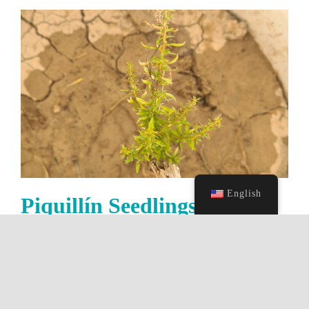
English
Piquillín Seedlings
By
AmbienteRWADM
|
15 de December de
2025
|
Categories:
Salicornias
|
0 Comments
Read More